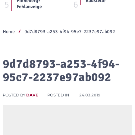
Pinneberg?
Baustelle
5
6
Fehlanzeige
Home
9d7d8793-a253-4f94-95c7-2237e97ab092
9d7d8793-a253-4f94-
95c7-2237e97ab092
POSTED BY
DAVE
POSTED IN
24.03.2019