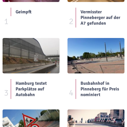
Geimpft
Vermisster
Pinneberger auf der
1
2
A7 gefunden
Hamburg testet
Busbahnhof in
Parkplätze auf
Pinneberg für Preis
3
4
Autobahn
nominiert