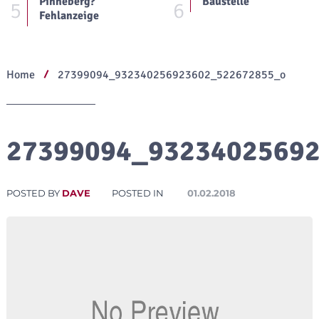
Pinneberg?
Baustelle
5
6
Fehlanzeige
Home
27399094_932340256923602_522672855_o
27399094_9323402569
POSTED BY
DAVE
POSTED IN
01.02.2018