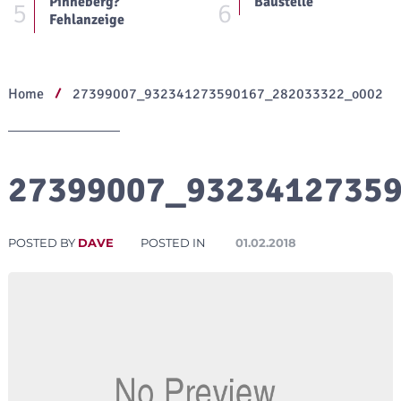
Pinneberg?
Baustelle
5
6
Fehlanzeige
Home
27399007_932341273590167_282033322_o002
27399007_9323412735
POSTED BY
DAVE
POSTED IN
01.02.2018