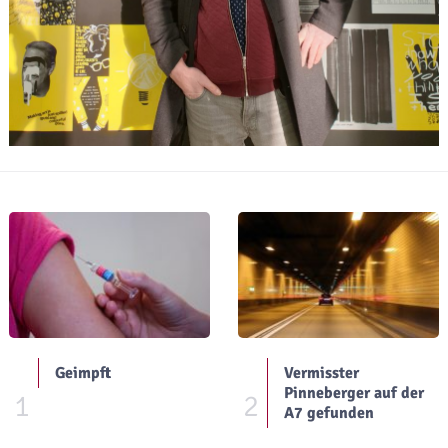
Geimpft
Vermisster
Pinneberger auf der
1
2
A7 gefunden