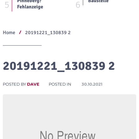
Pinneberg?
Baustelle
5
6
Fehlanzeige
Home
20191221_130839 2
20191221_130839 2
POSTED BY
DAVE
POSTED IN
30.10.2021