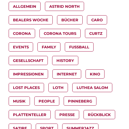
ALLGEMEIN
ASTRID NORTH
BEALERS WOCHE
BÜCHER
CARO
CORONA
CORONA TOURS
CURTZ
EVENTS
FAMILY
FUSSBALL
GESELLSCHAFT
HISTORY
IMPRESSIONEN
INTERNET
KINO
LOST PLACES
LOTH
LUTHEA SALOM
MUSIK
PEOPLE
PINNEBERG
PLATTENTELLER
PRESSE
RÜCKBLICK
SATIRE
SPORT
SUMMERJAZZ