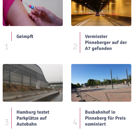
Geimpft
Vermisster
Pinneberger auf der
1
2
A7 gefunden
Hamburg testet
Busbahnhof in
Parkplätze auf
Pinneberg für Preis
3
4
Autobahn
nominiert