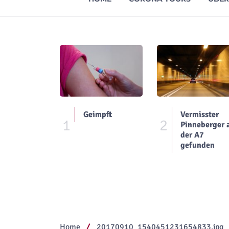
Geimpft
Vermisster
1
2
Pinneberger 
der A7
gefunden
Home
20170910_1540451231654833.jpg