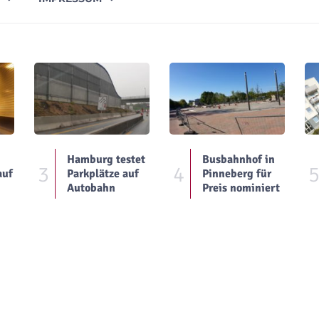
Hamburg testet
Busbahnhof in
3
4
auf
Parkplätze auf
Pinneberg für
Autobahn
Preis nominiert