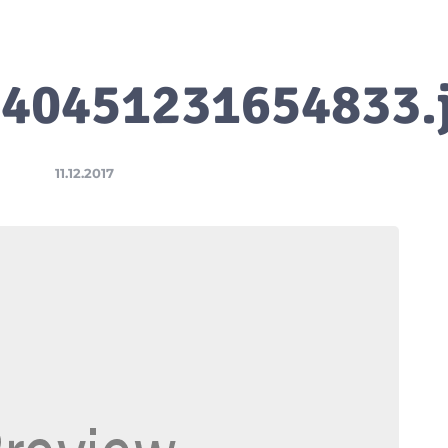
40451231654833.
11.12.2017