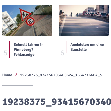
Schnell fahren in
Anekdoten um eine
Pinneberg?
Baustelle
5
6
Fehlanzeige
Home
19238375_934156703408624_1634316604_o
19238375_9341567034