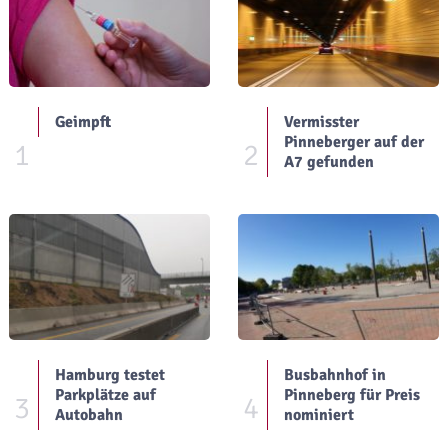
Geimpft
Vermisster
Pinneberger auf der
1
2
A7 gefunden
Hamburg testet
Busbahnhof in
Parkplätze auf
Pinneberg für Preis
3
4
Autobahn
nominiert