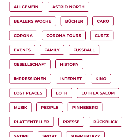
ALLGEMEIN
ASTRID NORTH
BEALERS WOCHE
BÜCHER
CARO
CORONA
CORONA TOURS
CURTZ
EVENTS
FAMILY
FUSSBALL
GESELLSCHAFT
HISTORY
IMPRESSIONEN
INTERNET
KINO
LOST PLACES
LOTH
LUTHEA SALOM
MUSIK
PEOPLE
PINNEBERG
PLATTENTELLER
PRESSE
RÜCKBLICK
SATIRE
SPORT
SUMMERJAZZ