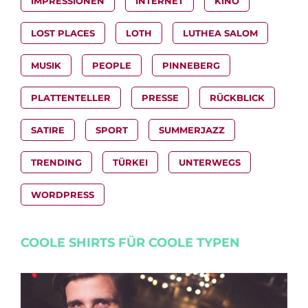
IMPRESSIONEN
INTERNET
KINO
LOST PLACES
LOTH
LUTHEA SALOM
MUSIK
PEOPLE
PINNEBERG
PLATTENTELLER
PRESSE
RÜCKBLICK
SATIRE
SPORT
SUMMERJAZZ
TRENDING
TÜRKEI
UNTERWEGS
WORDPRESS
COOLE SHIRTS FÜR COOLE TYPEN