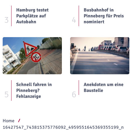
Hamburg testet
Busbahnhof in
Parkplätze auf
Pinneberg für Preis
3
4
Autobahn
nominiert
Schnell fahren in
Anekdoten um eine
Pinneberg?
Baustelle
5
6
Fehlanzeige
Home
16427547_743815375776092_4959551645369355199_n