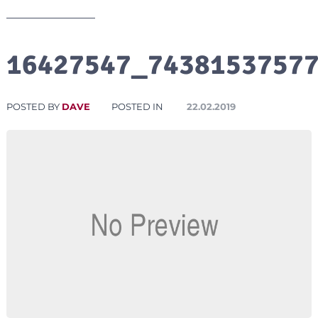
16427547_7438153757
POSTED BY
DAVE
POSTED IN
22.02.2019