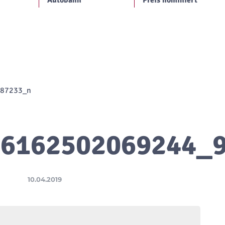
Autobahn
Preis nominiert
87233_n
16162502069244_
10.04.2019