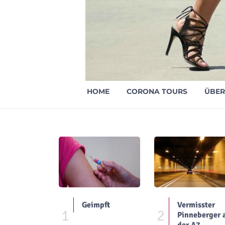
HOME
CORONA TOURS
ÜBER
Geimpft
Vermisster
1
2
Pinneberger 