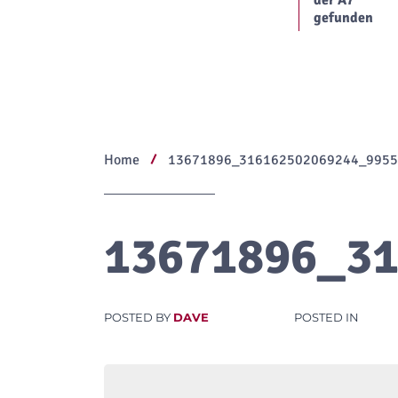
der A7
gefunden
Home
13671896_316162502069244_9955
13671896_3
POSTED BY
DAVE
POSTED IN