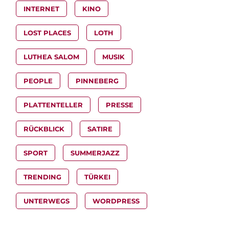
INTERNET
KINO
LOST PLACES
LOTH
LUTHEA SALOM
MUSIK
PEOPLE
PINNEBERG
PLATTENTELLER
PRESSE
RÜCKBLICK
SATIRE
SPORT
SUMMERJAZZ
TRENDING
TÜRKEI
UNTERWEGS
WORDPRESS