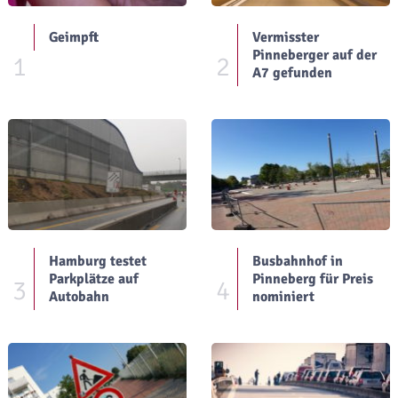
Geimpft
Vermisster
Pinneberger auf der
1
2
A7 gefunden
Hamburg testet
Busbahnhof in
Parkplätze auf
Pinneberg für Preis
3
4
Autobahn
nominiert