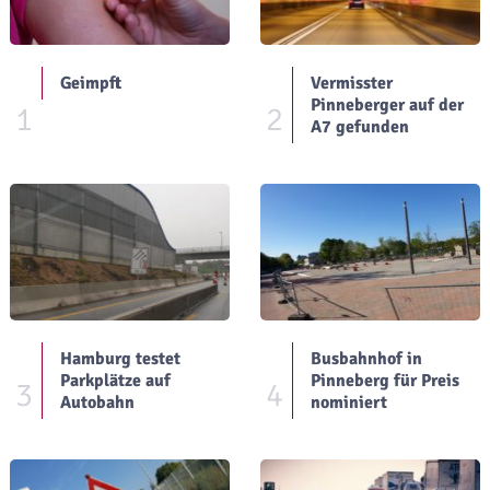
Geimpft
Vermisster
Pinneberger auf der
1
2
A7 gefunden
Hamburg testet
Busbahnhof in
Parkplätze auf
Pinneberg für Preis
3
4
Autobahn
nominiert