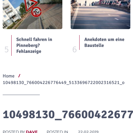
Schnell fahren in
Anekdoten um eine
Pinneberg?
Baustelle
5
6
Fehlanzeige
Home
10498130_766004226776449_5133696722002316521_o
10498130_7660042267
POSTED BY
DAVE
POSTED IN
22.02.2019