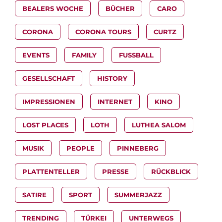
BEALERS WOCHE
BÜCHER
CARO
CORONA
CORONA TOURS
CURTZ
EVENTS
FAMILY
FUSSBALL
GESELLSCHAFT
HISTORY
IMPRESSIONEN
INTERNET
KINO
LOST PLACES
LOTH
LUTHEA SALOM
MUSIK
PEOPLE
PINNEBERG
PLATTENTELLER
PRESSE
RÜCKBLICK
SATIRE
SPORT
SUMMERJAZZ
TRENDING
TÜRKEI
UNTERWEGS