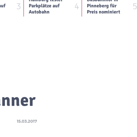
3
4
auf
Parkplätze auf
Pinneberg für
Autobahn
Preis nominiert
anner
15.03.2017