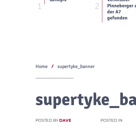
1
2
Pinneberger 
der A7
gefunden
Home
supertyke_banner
supertyke_b
POSTED BY
DAVE
POSTED IN