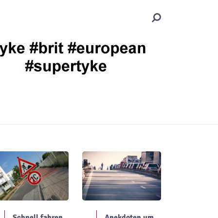
Schnell fahren
Anekdoten um