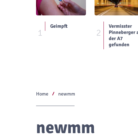
Geimpft
Vermisster
1
2
Pinneberger 
der A7
gefunden
Home
newmm
newmm