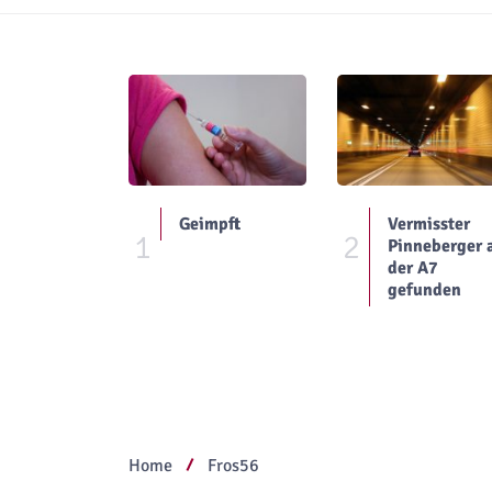
Geimpft
Vermisster
1
2
Pinneberger 
der A7
gefunden
Home
Fros56