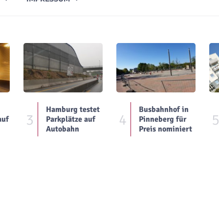
Hamburg testet
Busbahnhof in
3
4
auf
Parkplätze auf
Pinneberg für
Autobahn
Preis nominiert