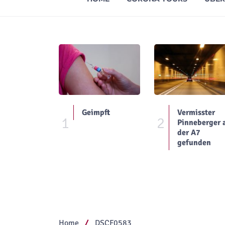
Geimpft
Vermisster
1
2
Pinneberger 
der A7
gefunden
Home
DSCF0583