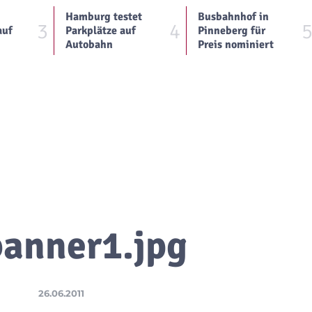
Hamburg testet
Busbahnhof in
3
4
auf
Parkplätze auf
Pinneberg für
Autobahn
Preis nominiert
anner1.jpg
26.06.2011