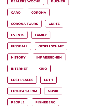
BEALERS WOCHE
BÜCHER
CARO
CORONA
CORONA TOURS
CURTZ
EVENTS
FAMILY
FUSSBALL
GESELLSCHAFT
HISTORY
IMPRESSIONEN
INTERNET
KINO
LOST PLACES
LOTH
LUTHEA SALOM
MUSIK
PEOPLE
PINNEBERG