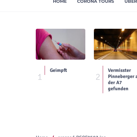
HOME
CORONA TOURS
ÜBER
Geimpft
Vermisster
1
2
Pinneberger 
der A7
gefunden