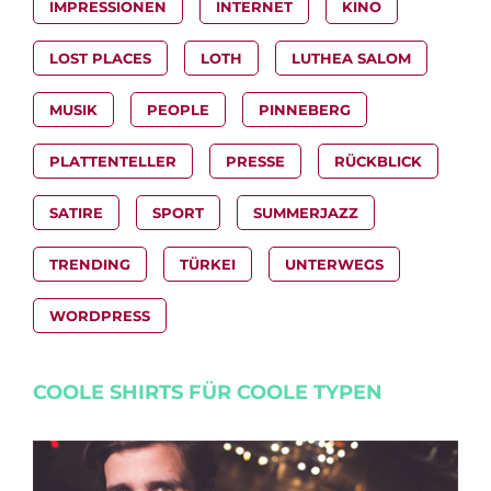
IMPRESSIONEN
INTERNET
KINO
LOST PLACES
LOTH
LUTHEA SALOM
MUSIK
PEOPLE
PINNEBERG
PLATTENTELLER
PRESSE
RÜCKBLICK
SATIRE
SPORT
SUMMERJAZZ
TRENDING
TÜRKEI
UNTERWEGS
WORDPRESS
COOLE SHIRTS FÜR COOLE TYPEN