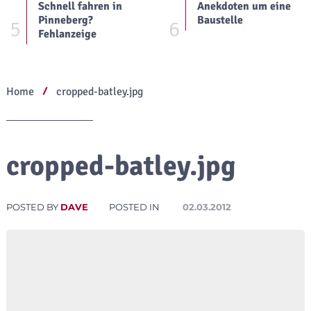
Schnell fahren in
Anekdoten um eine
Pinneberg?
Baustelle
5
6
Fehlanzeige
Home
cropped-batley.jpg
cropped-batley.jpg
POSTED BY
DAVE
POSTED IN
02.03.2012