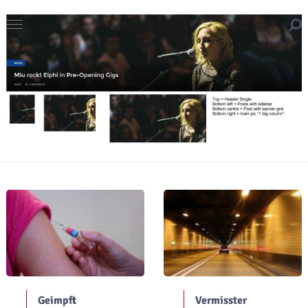
Geimpft
Vermisster