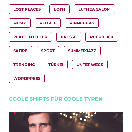
LOST PLACES
LOTH
LUTHEA SALOM
MUSIK
PEOPLE
PINNEBERG
PLATTENTELLER
PRESSE
RÜCKBLICK
SATIRE
SPORT
SUMMERJAZZ
TRENDING
TÜRKEI
UNTERWEGS
WORDPRESS
COOLE SHIRTS FÜR COOLE TYPEN