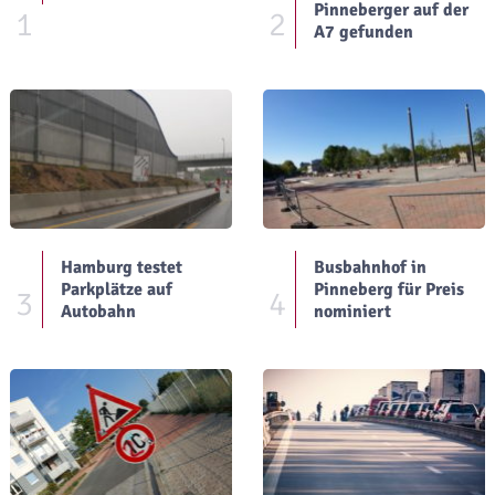
Pinneberger auf der
1
2
A7 gefunden
Hamburg testet
Busbahnhof in
Parkplätze auf
Pinneberg für Preis
3
4
Autobahn
nominiert