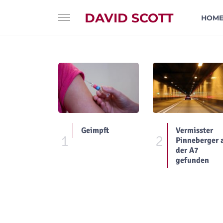
DAVID SCOTT
HOM
Geimpft
Vermisster
1
2
Pinneberger 
der A7
gefunden