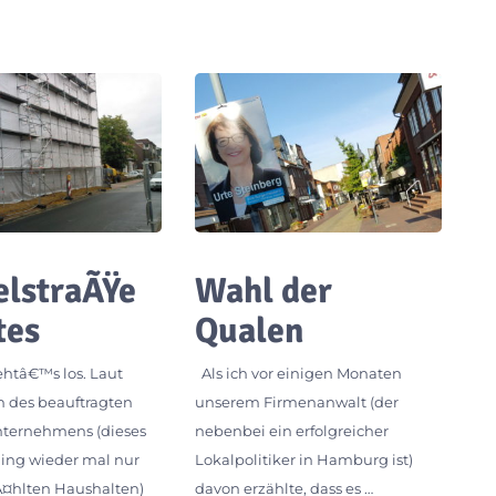
lstraÃŸe
Wahl der
tes
Qualen
ehtâ€™s los. Laut
Als ich vor einigen Monaten
n des beauftragten
unserem Firmenanwalt (der
ternehmens (dieses
nebenbei ein erfolgreicher
ing wieder mal nur
Lokalpolitiker in Hamburg ist)
¤hlten Haushalten)
davon erzählte, dass es …