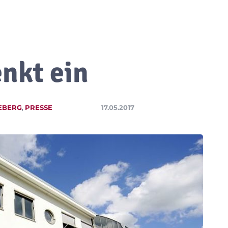
enkt ein
EBERG
,
PRESSE
17.05.2017