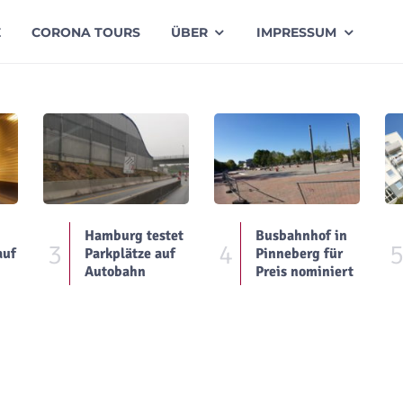
E
CORONA TOURS
ÜBER
IMPRESSUM
Hamburg testet
Busbahnhof in
3
4
auf
Parkplätze auf
Pinneberg für
Autobahn
Preis nominiert