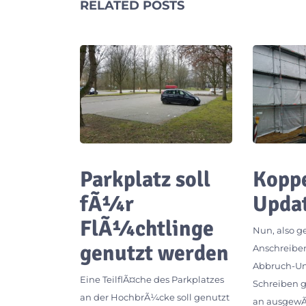
RELATED POSTS
Parkplatz soll
Koppe
fÃ¼r
Upda
FlÃ¼chtlinge
Nun, also g
genutzt werden
Anschreibe
Abbruch-Un
Eine TeilflÃ¤che des Parkplatzes
Schreiben g
an der HochbrÃ¼cke soll genutzt
an ausgewÃ