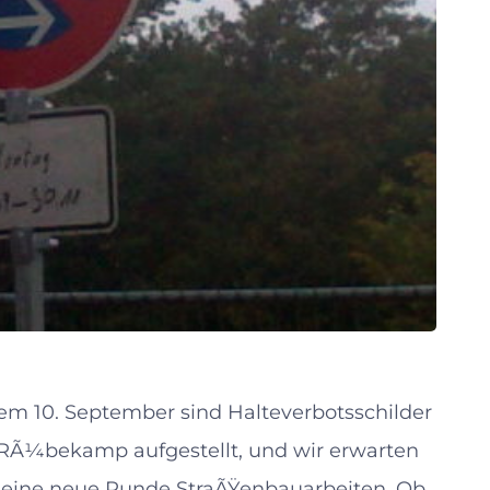
dem 10. September sind Halteverbotsschilder
/ RÃ¼bekamp aufgestellt, und wir erwarten
 eine neue Runde StraÃŸenbauarbeiten. Ob