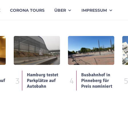
E
CORONA TOURS
ÜBER
IMPRESSUM
Hamburg testet
Busbahnhof in
3
4
auf
Parkplätze auf
Pinneberg für
Autobahn
Preis nominiert