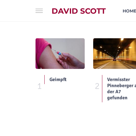
DAVID SCOTT
HOM
Geimpft
Vermisster
1
2
Pinneberger 
der A7
gefunden