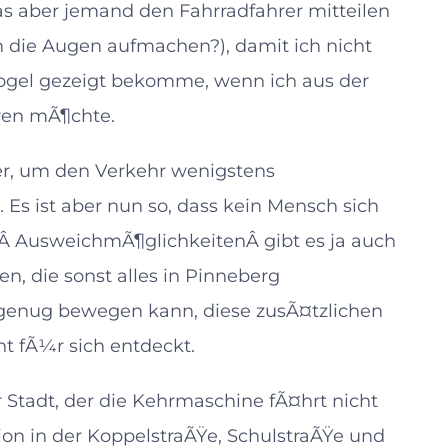
 das aber jemand den Fahrradfahrer mitteilen
en die Augen aufmachen?), damit ich nicht
ogel gezeigt bekomme, wenn ich aus der
en mÃ¶chte.
er, um den Verkehr wenigstens
Es ist aber nun so, dass kein Mensch sich
eÂ AusweichmÃ¶glichkeitenÂ gibt es ja auch
en, die sonst alles in Pinneberg
l genug bewegen kann, diese zusÃ¤tzlichen
t fÃ¼r sich entdeckt.
Stadt, der die Kehrmaschine fÃ¤hrt nicht
ion in der KoppelstraÃŸe, SchulstraÃŸe und