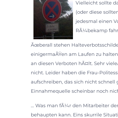
Vielleicht sollte
(oder diese sollt
jedesmal einen V
RÃ¼bekamp fahr
Ãœberall stehen Halteverbotsschild
einigermaÃŸen am Laufen zu halten. 
an diesen Verboten hÃ¤lt. Sehr viel
nicht. Leider haben die Frau-Politess
aufschreiben, das sich nicht schnel
Einnahmequelle scheinbar noch nich
… Was man fÃ¼r den Mitarbeiter der 
behaupten kann. Eins skurrile Situat