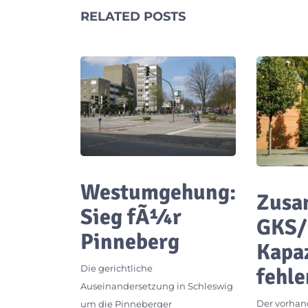
RELATED POSTS
Westumgehung:
Zusa
Sieg fÃ¼r
GKS/
Pinneberg
Kapa
Die gerichtliche
fehle
Auseinandersetzung in Schleswig
Der vorha
um die Pinneberger