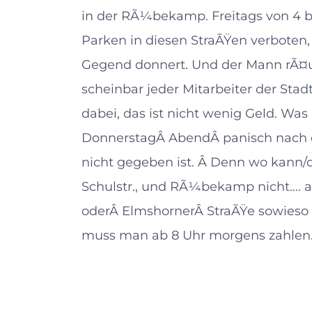
in der RÃ¼bekamp. Freitags von 4 b
Parken in diesen StraÃŸen verboten
Gegend donnert. Und der Mann rÃ¤um
scheinbar jeder Mitarbeiter der Stadt 
dabei, das ist nicht wenig Geld. W
DonnerstagÂ AbendÂ panisch nach e
nicht gegeben ist. Â Denn wo kann/d
Schulstr., und RÃ¼bekamp nicht…. 
oderÂ ElmshornerÂ StraÃŸe sowieso 
muss man ab 8 Uhr morgens zahlen