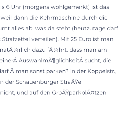
is 6 Uhr (morgens wohlgemerkt) ist das
, weil dann die Kehrmaschine durch die
t alles ab, was da steht (heutzutage darf
Strafzettel verteilen). Mit 25 Euro ist man
as natÃ¼rlich dazu fÃ¼hrt, dass man am
inerÂ AuswahlmÃ¶glichkeitÂ sucht, die
arf Â man sonst parken? In der Koppelstr.,
an der Schauenburger StraÃŸe
nicht, und auf den GroÃŸparkplÃ¤tzen
.