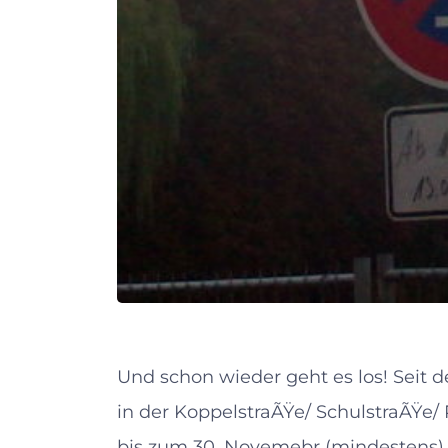
Und schon wieder geht es los! Seit 
in der KoppelstraÃŸe/ SchulstraÃŸe
bis zum 30. Novemebr (mindestens)