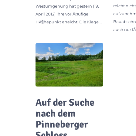
reicht nicht
Westumgehung hat gestern (19.
aufzunehmen
April 2012) ihre vorlÃ¤ufige
Bauabschni
HÃ¶hepunkt erreicht. Die Klage …
auch nur f
Auf der Suche
nach dem
Pinneberger
Schloss