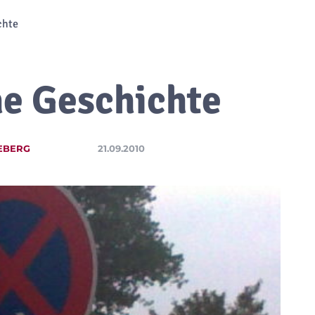
chte
he Geschichte
EBERG
21.09.2010