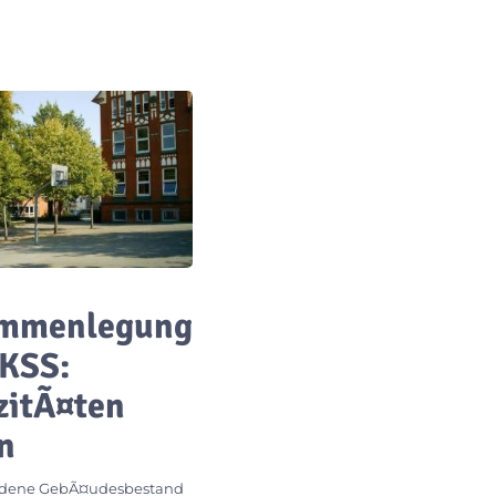
mmenlegung
KSS:
zitÃ¤ten
n
ndene GebÃ¤udesbestand