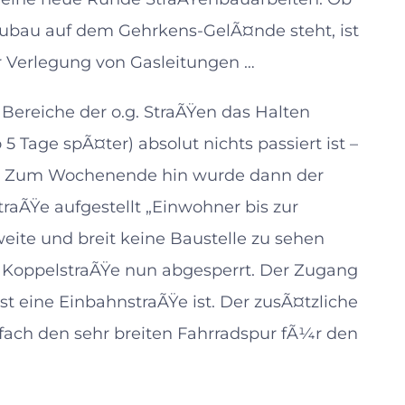
bau auf dem Gehrkens-GelÃ¤nde steht, ist
r Verlegung von Gasleitungen …
 Bereiche der o.g. StraÃŸen das Halten
5 Tage spÃ¤ter) absolut nichts passiert ist –
e… Zum Wochenende hin wurde dann der
raÃŸe aufgestellt „Einwohner bis zur
 weite und breit keine Baustelle zu sehen
zur KoppelstraÃŸe nun abgesperrt. Der Zugang
 eine EinbahnstraÃŸe ist. Der zusÃ¤tzliche
fach den sehr breiten Fahrradspur fÃ¼r den