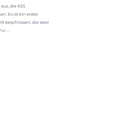
 aus, die KSS
. Es ist ein erster
tt beschlossen, die aber
Ã¼r …