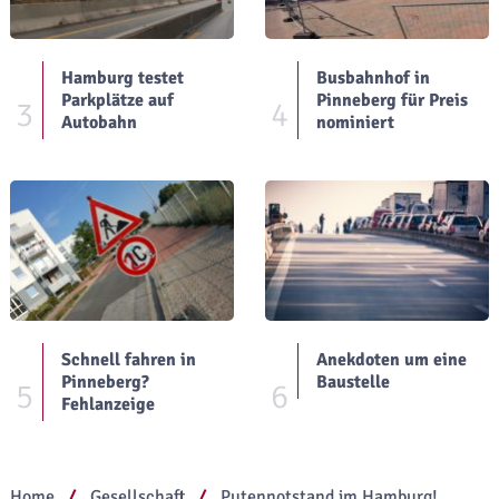
Hamburg testet
Busbahnhof in
Parkplätze auf
Pinneberg für Preis
3
4
Autobahn
nominiert
Schnell fahren in
Anekdoten um eine
Pinneberg?
Baustelle
5
6
Fehlanzeige
Home
Gesellschaft
Putennotstand im Hamburg!