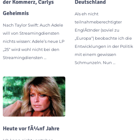
der Kommerz, Carlys
Deutschland
Geheimnis
Als eh nicht
teilnahmeberechtigter
Nach Taylor Swift: Auch Adele
EnglÃ¤nder (soviel zu
will von Streamingdiensten
„Europa“) beobachte ich die
nichts wissen: Adele’s neue LP
Entwicklungen in der Politik
„25“ wird wohl nicht bei den
mit einem gewissen
Streamingdiensten …
Schmunzeln. Nun …
Heute vor fÃ¼nf Jahre