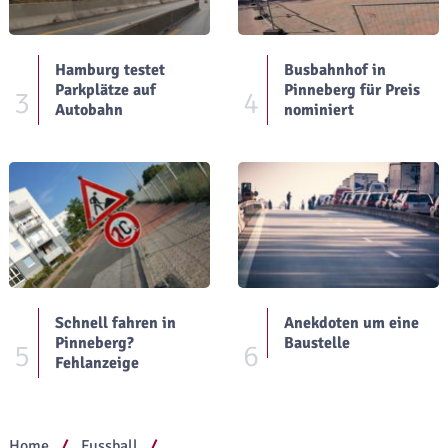
Hamburg testet
Busbahnhof in
Parkplätze auf
Pinneberg für Preis
3
4
Autobahn
nominiert
Schnell fahren in
Anekdoten um eine
Pinneberg?
Baustelle
5
6
Fehlanzeige
Home
Fussball