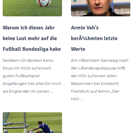
Warum ich dieses Jahr
Armin Veh’s
keine Lust mehr auf die
berÃ¼hmten letzte
Fußball Bundesliga habe
Worte
Seitdem ich denken kann,
Am nÃ¤chsten Samstag nach
freue ich mich auf einem
der LÃ¤nderspielpause trifft
guten Fußballspiel.
der HSV auf einen alten
Angefangen hat alles für mich
Bekannten bei Eintracht
als Engländer im zarten …
Frankfurt; auf Armin „Der
HSV …