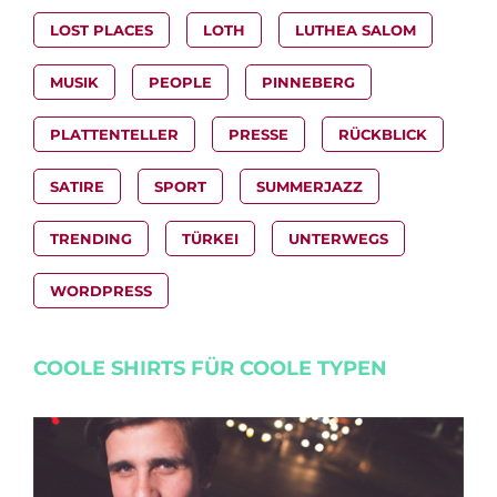
LOST PLACES
LOTH
LUTHEA SALOM
MUSIK
PEOPLE
PINNEBERG
PLATTENTELLER
PRESSE
RÜCKBLICK
SATIRE
SPORT
SUMMERJAZZ
TRENDING
TÜRKEI
UNTERWEGS
WORDPRESS
COOLE SHIRTS FÜR COOLE TYPEN