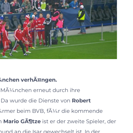
Ã¼nchen verhÃ¤ngen.
 MÃ¼nchen erneut durch ihre
. Da wurde die Dienste von
Robert
tÃ¼rmer beim BVB, fÃ¼r die kommende
on
Mario GÃ¶tze
ist er der zweite Spieler, der
nd an die Isar gewechselt ist. In der