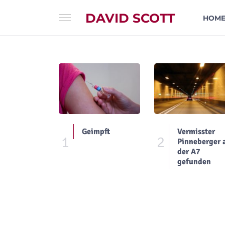
DAVID SCOTT
HOM
Geimpft
Vermisster
1
2
Pinneberger 
der A7
gefunden