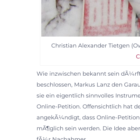
Christian Alexander Tietgen (O
Wie inzwischen bekannt sein dÃ¼rft
beschlossen, Markus Lanz den Garaus
sie ein eigentlich sinnvolles Instru
Online-Petition. Offensichtlich hat d
angekÃ¼ndigt, dass Online-Petitio
mÃ¶glich sein werden. Die Idee aber
fÃ¼r Nachahmer