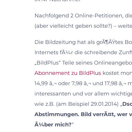
Nachfolgend 2 Online-Petitionen, di
(aber vielleicht geben sollte?) – wei
Die Bildzeitung hat als grÃ¶ÃŸtes B
Internets fÃ¼r die schreibende Zun
„BildPlus“ Teile seines Onlineangebo
Abonnement zu BildPlus
kostet mona
14,99 â‚¬ oder 7,98 â‚¬ und 17,98 â‚¬
interessanten und vor allem wichtig
wie z.B. (am Beispiel 29.01.2014) „
Dsc
Abstimmungen. Bild verrÃ¤t, wer v
Ã¼ber mich?
“