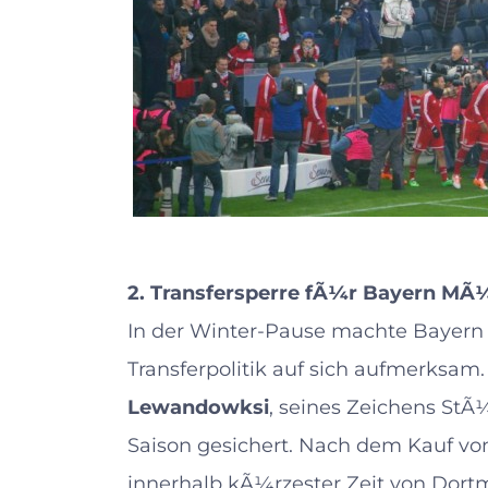
2. Transfersperre fÃ¼r Bayern M
In der Winter-Pause machte Bayern
Transferpolitik auf sich aufmerksam
Lewandowksi
, seines Zeichens S
Saison gesichert. Nach dem Kauf v
innerhalb kÃ¼rzester Zeit von Dortmu