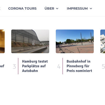
E
CORONA TOURS
ÜBER
IMPRESSUM
Hamburg testet
Busbahnhof in
3
4
auf
Parkplätze auf
Pinneberg für
Autobahn
Preis nominiert