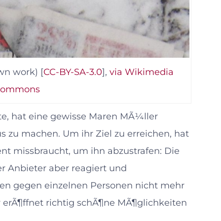
wn work) [
CC-BY-SA-3.0
],
via Wikimedia
Commons
e, hat eine gewisse Maren MÃ¼ller
 zu machen. Um ihr Ziel zu erreichen, hat
ment missbraucht, um ihn abzustrafen: Die
er Anbieter aber reagiert und
nen gegen einzelnen Personen nicht mehr
 erÃ¶ffnet richtig schÃ¶ne MÃ¶glichkeiten