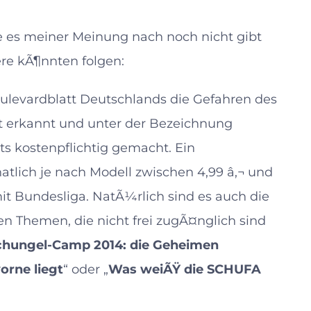
e es meiner Meinung nach noch nicht gibt
tere kÃ¶nnten folgen:
oulevardblatt Deutschlands die Gefahren des
ft erkannt und unter der Bezeichnung
ts kostenpflichtig gemacht. Ein
tlich je nach Modell zwischen 4,99 â‚¬ und
 mit Bundesliga. NatÃ¼rlich sind es auch die
en Themen, die nicht frei zugÃ¤nglich sind
hungel-Camp 2014: die Geheimen
orne liegt
“ oder „
Was weiÃŸ die SCHUFA