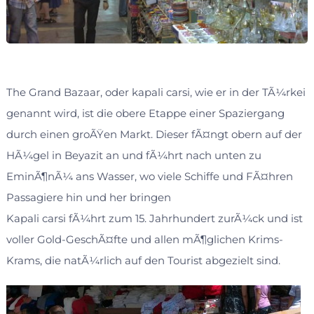
The Grand Bazaar, oder kapali carsi, wie er in der TÃ¼rkei
genannt wird, ist die obere Etappe einer Spaziergang
durch einen groÃŸen Markt. Dieser fÃ¤ngt obern auf der
HÃ¼gel in Beyazit an und fÃ¼hrt nach unten zu
EminÃ¶nÃ¼ ans Wasser, wo viele Schiffe und FÃ¤hren
Passagiere hin und her bringen
Kapali carsi fÃ¼hrt zum 15. Jahrhundert zurÃ¼ck und ist
voller Gold-GeschÃ¤fte und allen mÃ¶glichen Krims-
Krams, die natÃ¼rlich auf den Tourist abgezielt sind.