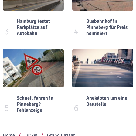
Hamburg testet
Busbahnhof in
Parkplätze auf
Pinneberg für Preis
3
4
Autobahn
nominiert
Schnell fahren in
Anekdoten um eine
Pinneberg?
Baustelle
5
6
Fehlanzeige
Home
Türkei
Grand Bazaar