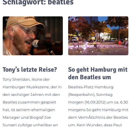
Schlagwort:
beatles
Tony’s letzte Reise?
So geht Hamburg mit
den Beatles um
Tony Sheridan, Ikone der
Hamburger Musikszene, der in
Beatles-Platz Hamburg
den sechziger Jahren mit den
(Reeperbahn), Sonntag
Beatles zusammen gespielt
morgen (16.09.2012) um ca. 6.30
hat, ist seinem ehemaligen
morgens So geht Hamburg mit
Manager und Biograf Joe
dem VermÃ¤chtnis der Beatles
Sunseri zufolge unheilbar an
um. Kein Wunder, dass Paul