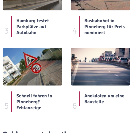
Hamburg testet
Busbahnhof in
Parkplätze auf
Pinneberg für Preis
3
4
Autobahn
nominiert
Schnell fahren in
Anekdoten um eine
Pinneberg?
Baustelle
5
6
Fehlanzeige