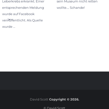
Leberkrebs erkrankt. Einer
sein Museum nicht retten
entsprechenden Meldung
wollte…. Schande!
wurde auf Facebook
verÃ¶ffentlicht. Als Quelle
wurde …
David Scott
Copyright © 2026.
© David Scott