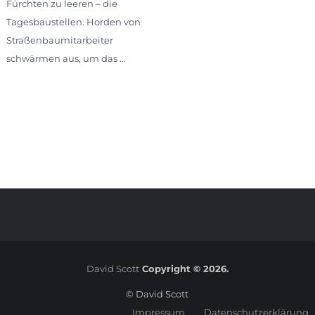
Fürchten zu leeren – die
Tagesbaustellen. Horden von
Straßenbaumitarbeiter
schwärmen aus, um das …
David Scott
Copyright © 2026.
© David Scott
Impressum
Datenschutzerklärung