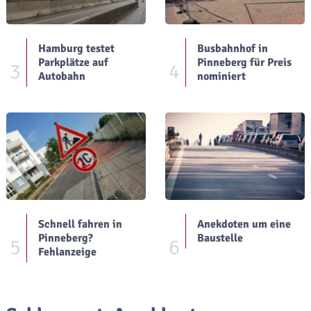
Hamburg testet
Busbahnhof in
Parkplätze auf
Pinneberg für Preis
3
4
Autobahn
nominiert
Schnell fahren in
Anekdoten um eine
Pinneberg?
Baustelle
5
6
Fehlanzeige